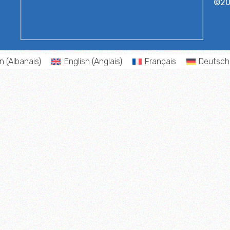
©2
an
(
Albanais
)
English
(
Anglais
)
Français
Deutsch