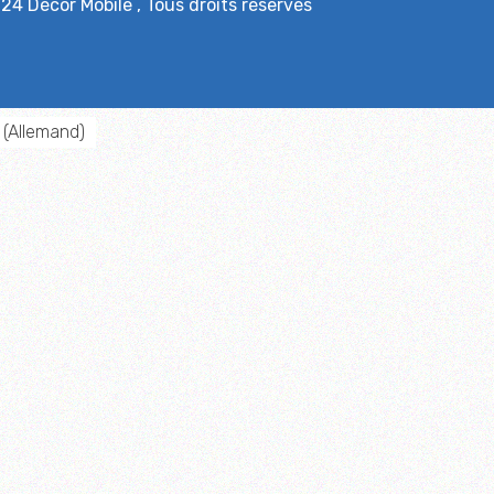
024
Décor Mobile
, Tous droits réservés
(
Allemand
)