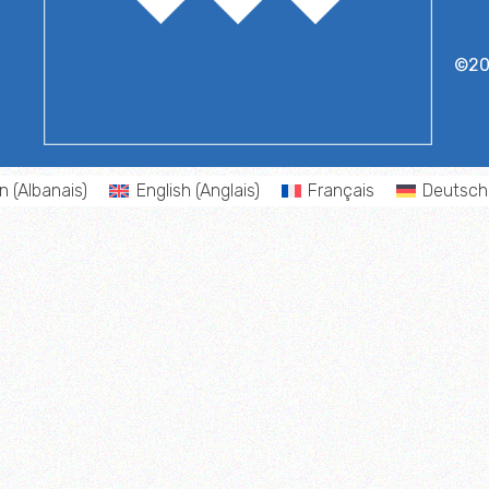
©2
an
(
Albanais
)
English
(
Anglais
)
Français
Deutsch