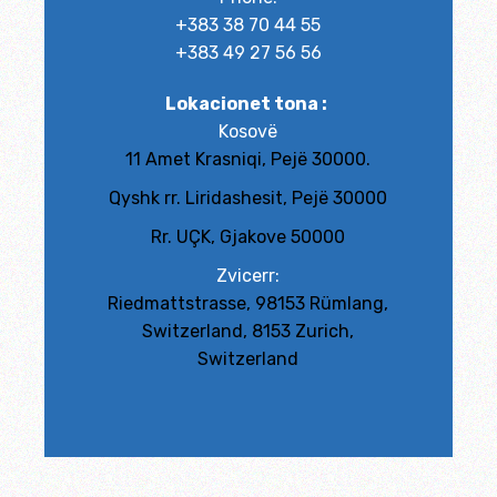
+383 38 70 44 55
+383 49 27 56 56
Lokacionet tona :
Kosovë
11 Amet Krasniqi, Pejë 30000.
Qyshk rr. Liridashesit, Pejë 30000
Rr. UÇK, Gjakove 50000
Zvicerr:
Riedmattstrasse, 98153 Rümlang,
Switzerland, 8153 Zurich,
Switzerland