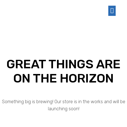
RRETH NESH
GREAT THINGS ARE
ON THE HORIZON
Something big is brewing! Our store is in the works and will be
launching soon!