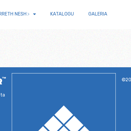
RRETH NESH
KATALOGU
GALERIA
©2
hta