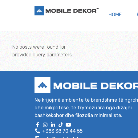
HOME
No posts were found for
provided query parameters.
Ne krijojmë ambiente të brendshme të ngro
dhe mikpritëse, të frymëzuara nga dizajni
bashkëkohor dhe filozofia minimaliste.
+383 38 70 44 55