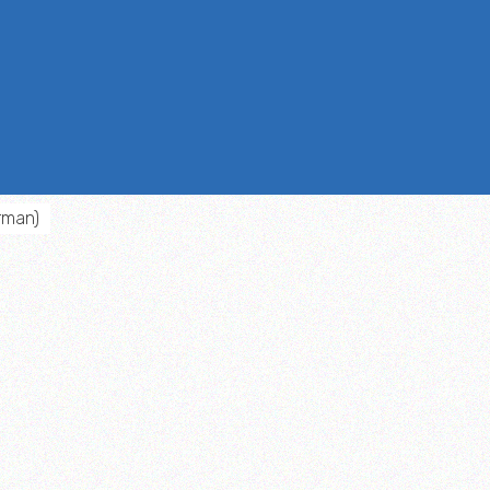
rman
)