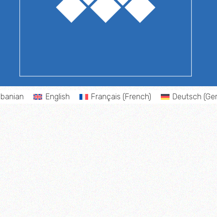
lbanian
English
Français
(
French
)
Deutsch
(
Ge