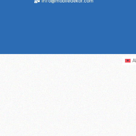
info@mobiledekor.com
A