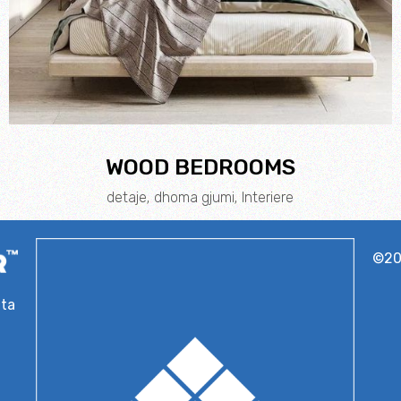
WOOD BEDROOMS
detaje
dhoma gjumi
Interiere
©2
hta