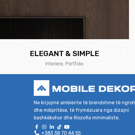
ELEGANT & SIMPLE
Interiere
Portfolio
Ne krijojmë ambiente të brendshme të ngro
dhe mikpritëse, të frymëzuara nga dizajni
bashkëkohor dhe filozofia minimaliste.
+383 38 70 44 55